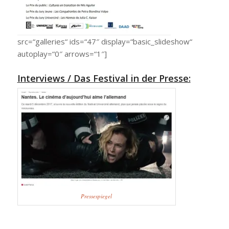
src=“galleries“ ids=“47″ display=“basic_slideshow“
autoplay=“0″ arrows=“1″]
Interviews / Das Festival in der Presse:
Pressespiegel