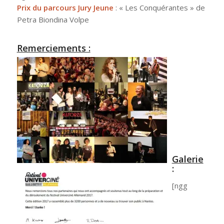
Prix du parcours Jury Jeune
: « Les Conquérantes » de
Petra Biondina Volpe
Remerciements :
Galerie
:
[ngg