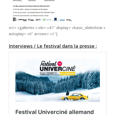
src= »galleries » ids= »47″ display= »basic_slideshow »
autoplay= »0″ arrows= »1″]
Interviews / Le festival dans la presse :