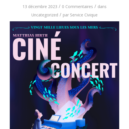
/
/
13 décembre 2023
0 Commentaires
dans
/
Uncategorized
par
Service Civique