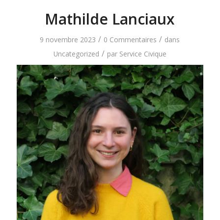
Mathilde Lanciaux
/
/
9 novembre 2023
0 Commentaires
dans
/
Uncategorized
par
Service Civique