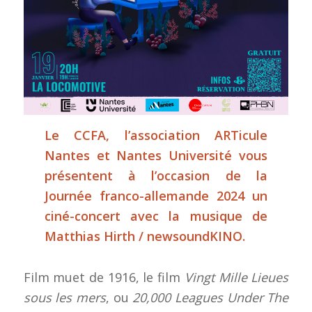
Le CCFA, l’association ARTicule
Nantes et Nantes Université vous
présentent à l’occasion de la
Journée franco-allemande 2024 un
ciné-concert avec la musique de
Matthias Hirth / newsoundKINO.
Film muet de 1916, le film
Vingt Mille Lieues
sous les mers
, ou
20,000 Leagues Under The