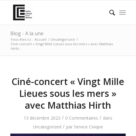
Blog - A la une
Vous êtes ici :
Accueil
/
Uncategorized
/
Ciné-concert « Vingt Mille Lieues sous les mers » avec Matthias
Hirth...
Ciné-concert « Vingt Mille
Lieues sous les mers »
avec Matthias Hirth
/
/
13 décembre 2023
0 Commentaires
dans
/
Uncategorized
par
Service Civique