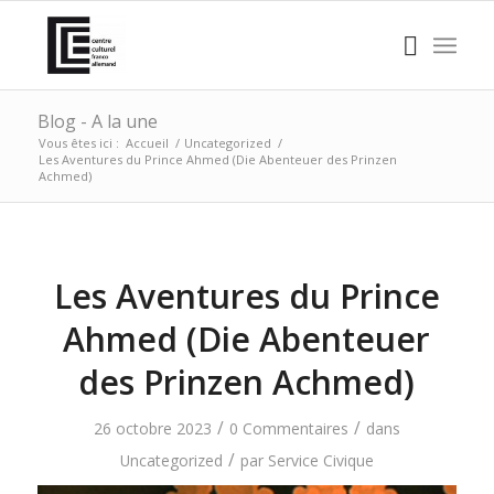
Blog - A la une
Vous êtes ici :
Accueil
/
Uncategorized
/
Les Aventures du Prince Ahmed (Die Abenteuer des Prinzen
Achmed)
Les Aventures du Prince
Ahmed (Die Abenteuer
des Prinzen Achmed)
/
/
26 octobre 2023
0 Commentaires
dans
/
Uncategorized
par
Service Civique