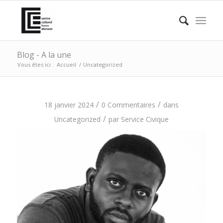
Blog - A la une
Vous êtes ici :
Accueil
/
Uncategorized
/
/
18 janvier 2024
0 Commentaires
dans
/
Uncategorized
par
Service Civique