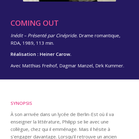
COMING OUT
Inédit – Présenté par Cinépride.
Drame romantique,
RDA, 1989, 113 min.
Réalisation : Heiner Carow.
Avec Matthias Freihof, Dagmar Manzel, Dirk Kummer.
SYNOPSIS
À son arrivée dans un lycée de Berlin-Est où il va
enseigner la littérature, Philipp se lie avec une
collègue, chez qui il emménage. Mais il hésite à
s’engager davantage. Lorsqu’il retrouve un ancien