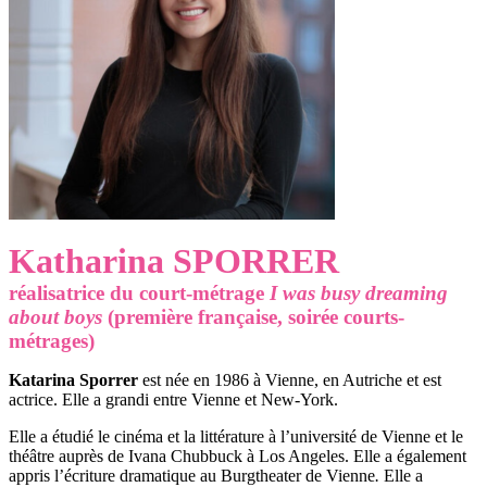
Katharina SPORRER
réalisatrice du court-métrage
I was busy dreaming
about boys
(première française, soirée courts-
métrages)
Katarina Sporrer
est née en 1986 à Vienne, en Autriche et est
actrice. Elle a grandi entre Vienne et New-York.
Elle a étudié le cinéma et la littérature à l’université de Vienne et le
théâtre auprès de Ivana Chubbuck à Los Angeles. Elle a également
appris l’écriture dramatique au
Burgtheater
de Vienne
.
Elle a