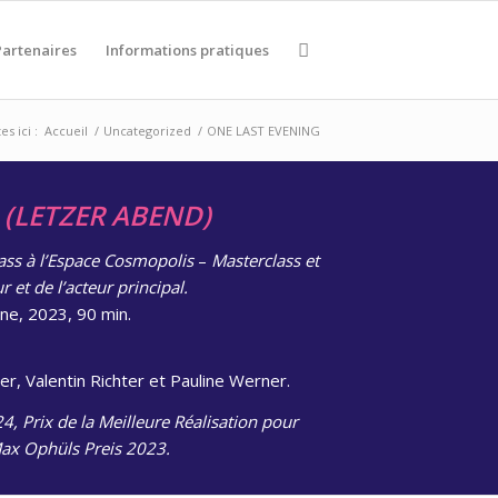
Partenaires
Informations pratiques
s ici :
Accueil
/
Uncategorized
/
ONE LAST EVENING
G
(LETZER ABEND)
ass à l’Espace Cosmopolis
–
Masterclass et
 et de l’acteur principal.
e, 2023, 90 min.
r, Valentin Richter et Pauline Werner.
4, Prix de la Meilleure Réalisation pour
Max Ophüls Preis 2023.