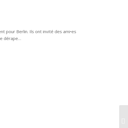
pour Berlin. Ils ont invité des ami•es
ête dérape…
LA