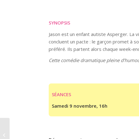
SYNOPSIS
Jason est un enfant autiste Asperger. La vie
concluent un pacte : le garçon promet à son
préféré. Ils partent alors chaque week-end
Cette comédie dramatique pleine d’humour s
SÉANCES
Samedi 9 novembre, 16h
VENI, VIDI, VICI