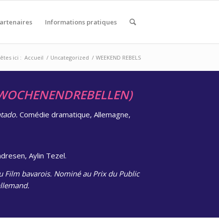
artenaires
Informations pratiques
êtes ici :
Accueil
/
Uncategorized
/
WEEKEND REBELS
WOCHENENDREBELLEN)
tado.
Comédie dramatique, Allemagne,
Andresen, Aylin Tezel.
du Film bavarois. Nominé au Prix du Public
allemand.