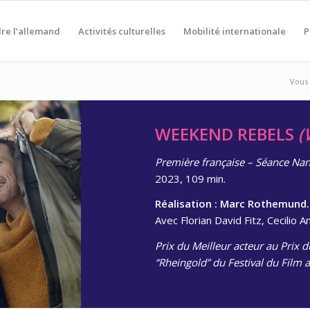
re l’allemand
Activités culturelles
Mobilité internationale
P
Vous 
WEEKEND REBELS
(
Première française – Séance Nan
2023, 109 min.
Réalisation : Marc Rothemund.
Avec
Florian David Fitz, Cecilio 
Prix du Meilleur acteur au Prix 
“Rheingold” du Festival du Film 