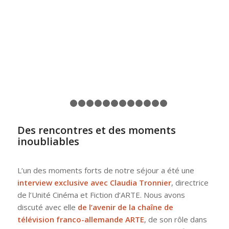
Précédent
Suiv
1
2
3
4
5
6
7
8
9
10
11
12
13
Des rencontres et des moments
inoubliables
L’un des moments forts de notre séjour a été une
interview exclusive avec Claudia Tronnier
, directrice
de l’Unité Cinéma et Fiction d’ARTE. Nous avons
discuté avec elle
de l’avenir de la chaîne de
télévision franco-allemande ARTE
, de son rôle dans