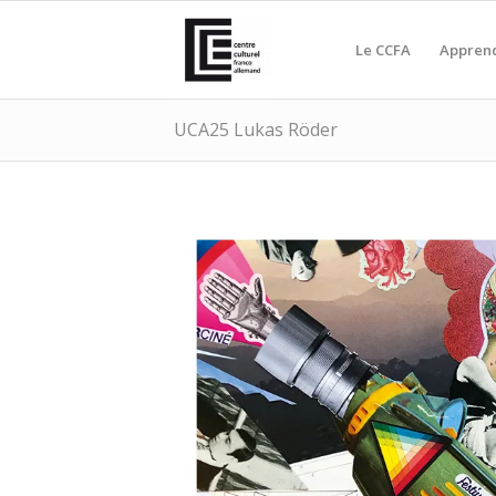
Le CCFA
Apprend
UCA25 Lukas Röder