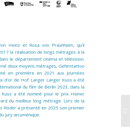
von Heinz et Rosa von Praunheim, qu’il
17 la réalisation de longs métrages à la
dans le département cinéma et télévision.
tourné deux moyens métrages, Gehirntattoo
enté en première en 2021 aux Journées
prix d’or de Hof. Langer Langer Kuss a été
ternational du film de Berlin 2023, dans la
r Kuss a été nominé pour le prix Heiner
rd du meilleur long métrage. Lors de la
ukas Röder a présenté en 2025 son premier
UC
 du jury œcuménique.