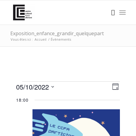
Exposition_enfance_grandir_quelquepart
Vous êtes ici :
Accueil
/
Évènements
ÉVÈNEMENTS
NAVI
Naviga
05/10/2022
Jour
de
PAR
FOR
Sélectionnez
vues
18:00
CONS
une
Évène
MERCREDI,
date.
5
OCTOBRE