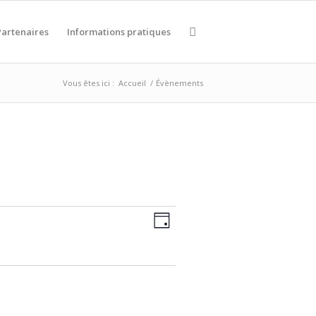
Partenaires
Informations pratiques
Vous êtes ici :
Accueil
/
Évènements
NAVIGATION
Navigation
Jour
de
PAR
vues
CONSULTATION
Évènement