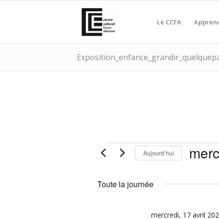
Le CCFA
Apprend
Exposition_enfance_grandir_quelquep
ÉVÈNEMENTS
merc
Aujourd’hui
FOR
Sélectio
une
MERCREDI,
Toute la journée
date.
17
mercredi, 17 avril 20