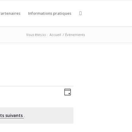
Partenaires
Informations pratiques
Vous êtes ici :
Accueil
/
Évènements
NAVIGATION
Navigation
Jour
de
PAR
vues
CONSULTATION
Évènement
ts suivants
.