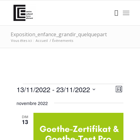
Exposition_enfance_grandir_quelquepart
Vous êtes ici :
Accueil
/
Évènements
ÉVÈNEMENTS
NAVI
Naviga
13/11/2022
 - 
23/11/2022
Liste
de
PAR
Sélectionnez
vues
novembre 2022
CONS
une
Évène
date.
DIM
13