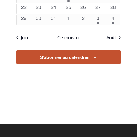
évènements
évènements
évènements
évènement
évènements
évènements
évènements
0
0
0
0
0
0
0
22
23
24
25
26
27
28
évènements
évènements
évènements
évènements
évènements
évènements
évènements
0
0
0
0
0
1
1
29
30
31
1
2
3
4
évènements
évènements
évènements
évènements
évènements
évènement
évènement
Juin
Ce mois-ci
Août
S’abonner au calendrier