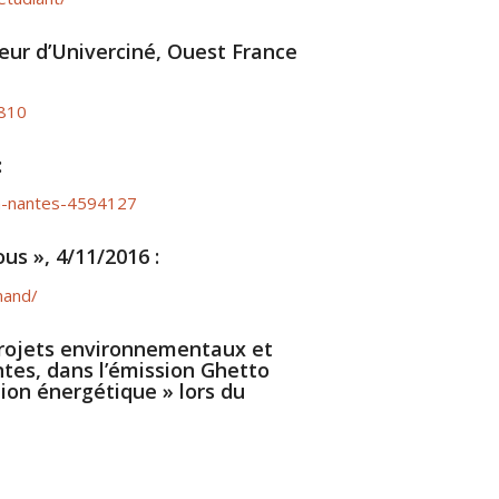
teur d’Univerciné, Ouest France
8810
:
za-nantes-4594127
us », 4/11/2016 :
mand/
projets environnementaux et
tes, dans l’émission Ghetto
lion énergétique » lors du