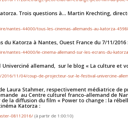
Katorza
. Trois questions à… Martin Krechting, direc
loire/nantes-44000/tous-les-cinemas-allemands-au-katorza-459
ns du Katorza à Nantes
, Ouest France du 7/11/2016 
loire/nantes-44000/le-cinema-allemand-sur-les-ecrans-du-kator
l
Univerciné allemand, sur le blog « La culture et vo
us/2016/11/04/coup-de-projecteur-sur-le-festival-univercine-alle
 de Laura Stahmer, respectivement médiatrice de 
lemande au Centre culturel franco-allemand de Nan
 de la diffusion du film « Power to change : la rébel
cinéma Katorza :
laster-08112016/
(à partir de 1:00:10)