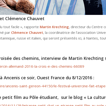
g et Clémence Chauvet
du tout facile », rapporte
Martin Krechting
, directeur du Centre c
gné par
Clémence Chauvet
, la coordinatrice de l’association Uni
tannique, russe et italien, qui seront présentés ici, à Nantes, tout
croisée des chemins, interview de Martin Krechting 
ercin-allemand-2016-la-crois-e-des-chemins-66089
à Ancenis ce soir, Ouest France du 8/12/2016 :
oire/ancenis-saint-gereon-44150/le-festival-univercine-fait-eta
 petit film au Pôle étudiant, sur le blog « La cultur
us/2016/11/28/letrange-petit-chat-un-etrange-petit-film-au-pole-