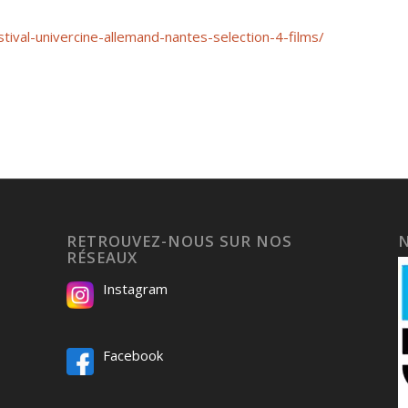
stival-univercine-allemand-nantes-selection-4-films/
RETROUVEZ-NOUS SUR NOS
RÉSEAUX
Instagram
Facebook