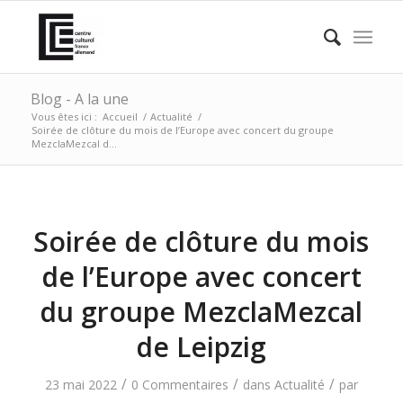
Blog - A la une
Vous êtes ici :
Accueil
/
Actualité
/
Soirée de clôture du mois de l’Europe avec concert du groupe
MezclaMezcal d...
Soirée de clôture du mois
de l’Europe avec concert
du groupe MezclaMezcal
de Leipzig
/
/
/
23 mai 2022
0 Commentaires
dans
Actualité
par