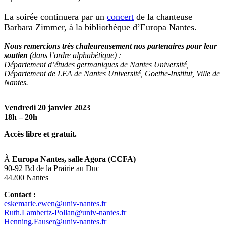
La soirée continuera par un
concert
de la chanteuse
Barbara Zimmer, à la bibliothèque d’Europa Nantes.
N
ous remercions très chaleureusement nos partenaires pour leur
soutien
(dans l’ordre alphabétique) :
Département d’études germaniques de Nantes Université,
Département de LEA de Nantes Université, Goethe-Institut, Ville de
Nantes.
Vendredi 20 janvier 2023
18h – 20h
Accès libre et gratuit.
À
Europa Nantes, salle Agora
(CCFA)
90-92 Bd de la Prairie au Duc
44200 Nantes
Contact :
eskemarie.ewen@univ-nantes.fr
Ruth.Lambertz-Pollan@univ-nantes.fr
Henning.Fauser@univ-nantes.fr