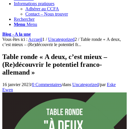
Informations pratiques
Adhérer au CCFA
Contact – Nous trouver
Rechercher
Menu
Menu
Blog - A la une
Vous êtes ici :
Accueil
1
/
Uncategorized
2
/
Table ronde « A deux,
c’est mieux – (Re)découvrir le potentiel fr...
Table ronde « A deux, c’est mieux –
(Re)découvrir le potentiel franco-
allemand »
16 janvier 2023
/
0 Commentaires
/
dans
Uncategorized
/
par
Eske
Ewen