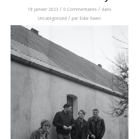
/
/
18 janvier 2023
0 Commentaires
dans
/
Uncategorized
par
Eske Ewen