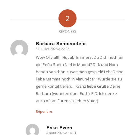
2
RÉPONSES
Barbara Schoenefeld
31 juillet 2025 à 22:03
dit
:
Wow Olivia!!!!!! Hut ab. Erinnerst Du Dich noch an
die Peña Santa Nr 4 in Madrid? Dirk und Nora
haben so schön zusammen gespielt! Lebt Deine
liebe Mamma noch in Almuñécar? Würde sie zu
gerne kontaktieren…. Ganz liebe Grüße Deine
Barbara (wohnten über Euch). P D. Ich denke
auch oft an Euren so lieben Vater)
Répondre
Eske Ewen
4 août 2025 à 14:01
dit