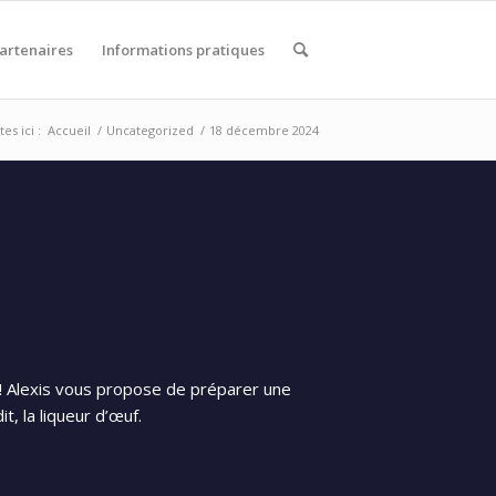
artenaires
Informations pratiques
es ici :
Accueil
/
Uncategorized
/
18 décembre 2024
 ! Alexis vous propose de préparer une
t, la liqueur d’œuf.