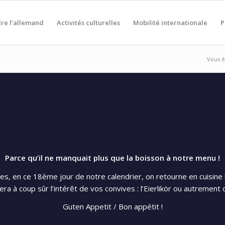
re l’allemand
Activités culturelles
Mobilité internationale
P
Vous êt
Parce qu’il ne manquait plus que la boisson à notre menu !
les, en ce 18ème jour de notre calendrier, on retourne en cuisine
a à coup sûr l’intérêt de vos convives : l’Eierlikör ou autrement di
Guten Appetit / Bon appétit !