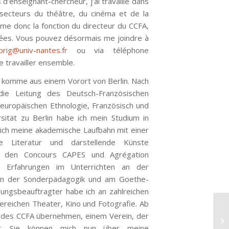
’enseignant-chercheur, j’ai travaillé dans
 secteurs du théâtre, du cinéma et de la
me donc la fonction du directeur du CCFA,
nées. Vous pouvez désormais me joindre à
brig@univ-nantes.fr
ou via téléphone
e travailler ensemble.
nd komme aus einem Vorort von Berlin. Nach
 Leitung des Deutsch-Französischen
europäischen Ethnologie, Französisch und
sität zu Berlin habe ich mein Studium in
ich meine akademische Laufbahn mit einer
e Literatur und darstellende Künste
t den Concours CAPES und Agrégation
e Erfahrungen im Unterrichten an der
, in der Sonderpädagogik und am Goethe-
hungsbeauftragter habe ich an zahlreichen
ereichen Theater, Kino und Fotografie. Ab
 des CCFA übernehmen, einem Verein, der
Le
gt. Sie können mich nun über meine