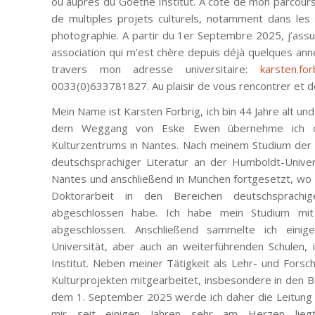
ou auprès du Goethe Institut. A côté de mon parcours d
de multiples projets culturels, notamment dans les
photographie. A partir du 1er Septembre 2025, j’assu
association qui m’est chère depuis déjà quelques an
travers mon adresse universitaire:
karsten.for
0033(0)633781827. Au plaisir de vous rencontrer et d
Mein Name ist Karsten Forbrig, ich bin 44 Jahre alt u
dem Weggang von Eske Ewen übernehme ich die
Kulturzentrums in Nantes. Nach meinem Studium der 
deutschsprachiger Literatur an der Humboldt-Univer
Nantes und anschließend in München fortgesetzt, wo 
Doktorarbeit in den Bereichen deutschsprachig
abgeschlossen habe. Ich habe mein Studium mi
abgeschlossen. Anschließend sammelte ich einig
Universität, aber auch an weiterführenden Schulen
Institut. Neben meiner Tätigkeit als Lehr- und Forsc
Kulturprojekten mitgearbeitet, insbesondere in den B
dem 1. September 2025 werde ich daher die Leitung
mir seit einigen Jahren sehr am Herzen lie