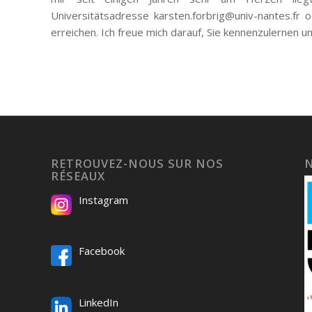
Universitätsadresse karsten.forbrig@univ-nantes.fr
erreichen. Ich freue mich darauf, Sie kennenzulernen
RETROUVEZ-NOUS SUR NOS
RÉSEAUX
Instagram
Facebook
LinkedIn