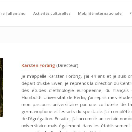
re l’allemand
Activités culturelles
Mobilité internationale
P
Karsten Forbrig
(Directeur)
Je m’appelle Karsten Forbrig, j’ai 44 ans et je suis or
départ d’Eske Ewen, je reprends la direction du Centr
des études d’éthnologie européenne, du français 
Humboldt Universität de Berlin, j’ai repris mes études
mon parcours universitaire par une co-tutelle de t
germanophone et les arts du spectacle. J’ai complét
de l’Agrégation. Ensuite, j’ai accumulé un certain no
universitaire mais également dans les établissement d