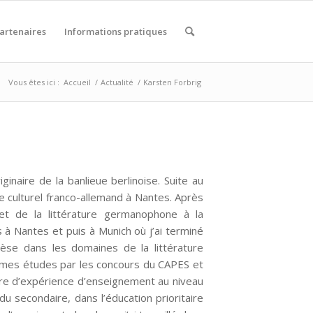
artenaires
Informations pratiques
Vous êtes ici :
Accueil
/
Actualité
/
Karsten Forbrig
iginaire de la banlieue berlinoise. Suite au
e culturel franco-allemand à Nantes. Après
et de la littérature germanophone à la
 à Nantes et puis à Munich où j’ai terminé
hèse dans les domaines de la littérature
é mes études par les concours du CAPES et
mbre d’expérience d’enseignement au niveau
u secondaire, dans l’éducation prioritaire