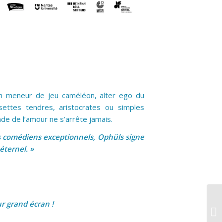
un meneur de jeu caméléon, alter ego du
settes tendres, aristocrates ou simples
nde de l’amour ne s’arrête jamais.
s comédiens exceptionnels, Ophüls signe
éternel. »
r grand écran !
UC