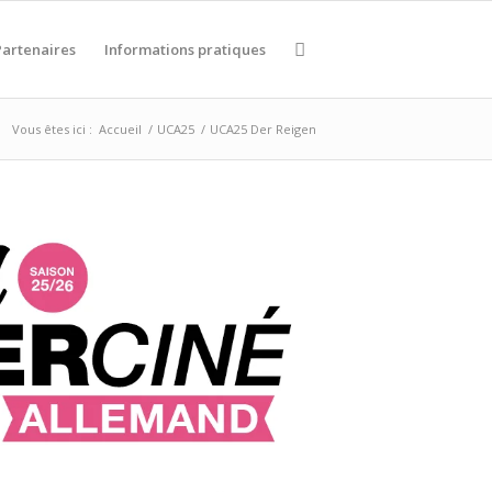
Partenaires
Informations pratiques
Vous êtes ici :
Accueil
/
UCA25
/
UCA25 Der Reigen