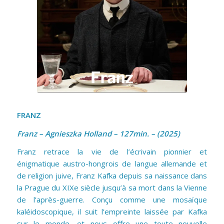
FRANZ
Franz – A
gnieszka Holland – 127min. – (2025)
Franz retrace la vie de l’écrivain pionnier et
énigmatique austro-hongrois de langue allemande et
de religion juive, Franz Kafka depuis sa naissance dans
la Prague du XIXe siècle jusqu’à sa mort dans la Vienne
de l’après-guerre. Conçu comme une mosaïque
kaléidoscopique, il suit l’empreinte laissée par Kafka
sur le monde, et nous offre une toute nouvelle