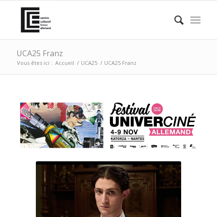
UCA25 Franz
Vous êtes ici :
Accueil
/
UCA25
/
UCA25 Franz