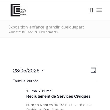
Exposition_enfance_grandir_quelquepart
Vous êtes ici :
Accueil
/
Évènements
ÉVÈNEMENTS
NAVI
Naviga
28/05/2026
Jour
de
PAR
FOR
Sélectionnez
vues
Toute la journée
CONS
une
Évène
JEUDI,
date.
13 mai
-
31 mai
28
Recrutement de Services Civiques
MAI
Europa Nantes
90-92 Boulevard de la
Prairie au Duc, Nantes