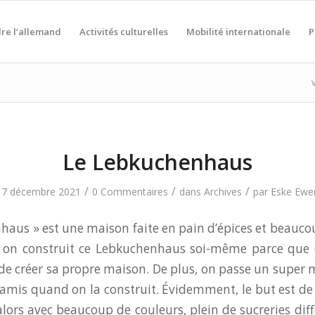
re l’allemand
Activités culturelles
Mobilité internationale
P
V
Le Lebkuchenhaus
/
/
/
17 décembre 2021
0 Commentaires
dans
Archives
par
Eske Ewe
haus » est une maison faite en pain d’épices et beaucou
on construit ce Lebkuchenhaus soi-même parce que 
e créer sa propre maison. De plus, on passe un super
 amis quand on la construit. Évidemment, le but est de r
alors avec beaucoup de couleurs, plein de sucreries diff