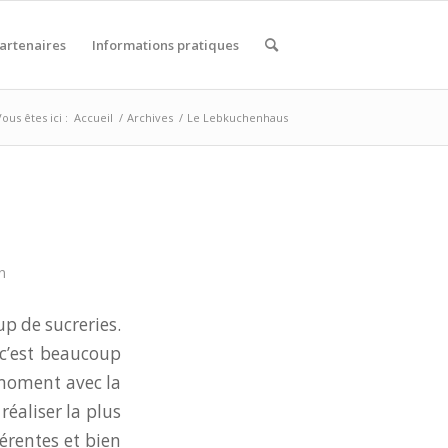
artenaires
Informations pratiques
ous êtes ici :
Accueil
/
Archives
/
Le Lebkuchenhaus
n
p de sucreries.
c’est beaucoup
 moment avec la
éaliser la plus
érentes et bien