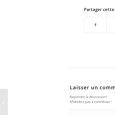
Partager cette 
Laisser un comm
Rejoindre la discussion?
N’hésitez pas à contribuer !
Le mot de la semaine : « Wichteln »