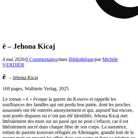
ë – Jehona Kicaj
4 mai 2026
/
0 Commentaires
/
dans
Bibliothèque
/
par
Michèle
VERDIER
ë
–
Jehona Kicaj
169 pages, Wallstein Verlag, 2025
Le roman « ë » évoque la guerre du Kosovo et rappelle les
souffrances des familles qui ont perdu leur patrie, dont les proches
assassinés ont été enterrés anonymement et qui, aujourd’hui encore,
sont portés disparus ou n’ont pas été identifiés. Jehona Kicaj met
littéralement des mots sur un passé qui ne peut s’effacer, car il est
littéralement ancré dans chaque fibre de son corps. La narratrice,
enfant de parents kosovars réfugiés en Allemagne, grandit loin de la
guerre mais en ressent les effets dans son corps et dans sa relation au