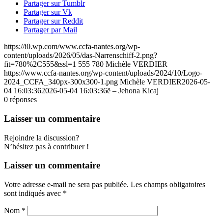
Partager sur Tumblr
Partager sur Vk
Partager sur Reddit
Partager par Mail
https://i0.wp.com/www.ccfa-nantes.org/wp-
content/uploads/2026/05/das-Narrenschiff-2.png?
fit=780%2C555&ssl=1
555
780
Michèle VERDIER
https://www.ccfa-nantes.org/wp-content/uploads/2024/10/Logo-
2024_CCFA_340px-300x300-1.png
Michèle VERDIER
2026-05-
04 16:03:36
2026-05-04 16:03:36
ë – Jehona Kicaj
0
réponses
Laisser un commentaire
Rejoindre la discussion?
N’hésitez pas à contribuer !
Laisser un commentaire
Votre adresse e-mail ne sera pas publiée.
Les champs obligatoires
sont indiqués avec
*
Nom
*