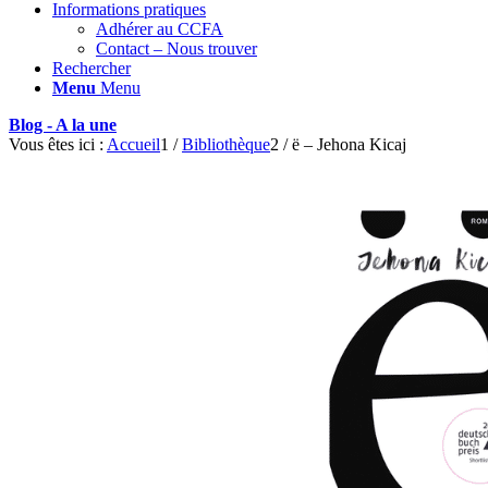
Informations pratiques
Adhérer au CCFA
Contact – Nous trouver
Rechercher
Menu
Menu
Blog - A la une
Vous êtes ici :
Accueil
1
/
Bibliothèque
2
/
ë – Jehona Kicaj