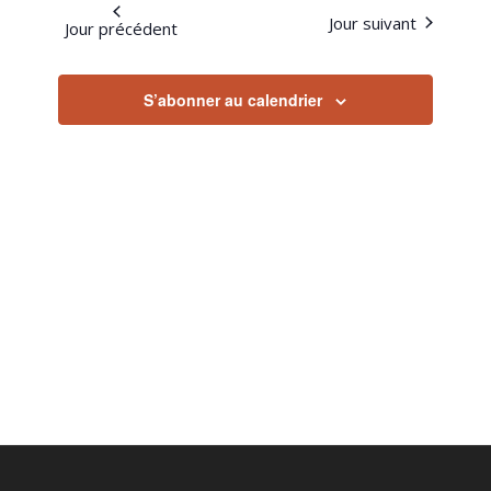
CONS
Évène
2022
Jour suivant
date.
Jour précédent
S’abonner au calendrier