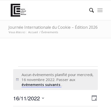
Journée Internationale du Cookie – Édition 2026
Vous êtes ici :
Accueil
/
Évènements
ÉVÈNEMENTS
Aucun évènements planifié pour mercredi,
FOR
16 novembre 2022. Passer aux
Notice
évènements suivants
.
MERCREDI,
16
NAVI
Naviga
16/11/2022
Jour
de
PAR
NOVEMBRE
Sélectionnez
vues
une