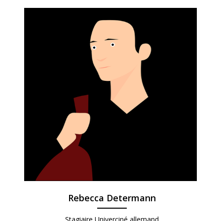
Rebecca Determann
Stagiaire Univerciné allemand