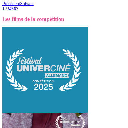
Précédent
Suivant
1
2
3
4
5
6
7
Les films de la compétition