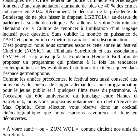
statistiques de l’Office fédéral de police criminelle en Allemagne
font état d’une augmentation alarmante de plus de 40 % des crimes
anti-queer en 2024. Récemment, la décision de la présidente du
Bundestag de ne plus hisser le drapeau LGBTQIA+ au-dessus du
parlement a suscité des critiques. Par ailleurs, la volonté du ministre
allemand de la Culture de renoncer à l’utilisation d’un langage
inclusif pose question. Sans oublier la montée en puissance de
l’AFD et son intention de mettre fin aux lois anti-discrimination.
C’est pourquoi nous nous sommes associés cette année au festival
CinéPride (NOSIG), au Filmhaus Sarrebruck et aux associations
LSVD+ et Tcap ainsi qu’à la Fondation Heinrich Böll afin de
proposer un programme qui présente à la fois les tendances
contemporaines et les évolutions historiques du cinéma queer dans
l’espace germanophone.
Comme les années précédentes, le festival sera aussi consacré aux
nouveautés du cinéma de langue allemande, à une programmation
pour le jeune public et à quelques films rares du patrimoine. À
l’occasion du 60e anniversaire du jumelage entre Nantes et
Sarrebruck, nous vous proposons notamment un chef-d’œuvre de
Max Ophüls. Cette sélection vous réserve donc un cocktail
cinématographique que nous espérons savoureux et riche en
découvertes.
« À votre santé » ou « ZUM WÖL », comme diraient nos amis de
Sarrebruck.